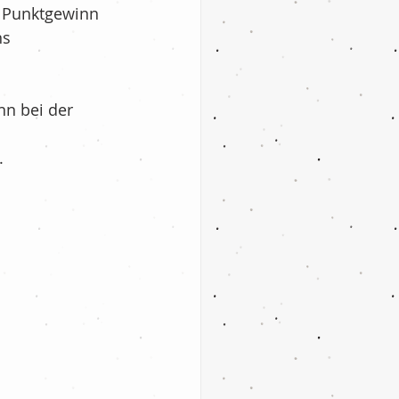
 Punktgewinn 
s 
n bei der 
.