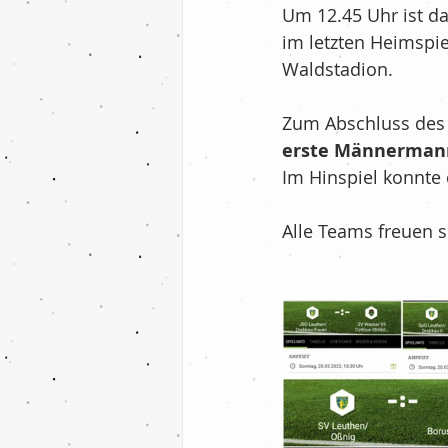
Um 12.45 Uhr ist da
Fußball - F-Jugend
im letzten Heimspi
Waldstadion. 
Billard
Tischten
Zum Abschluss des 
erste Männerman
Im Hinspiel konnte 
Nachrichten
Ih
Alle Teams freuen s
Fußball - 2.Mannsc