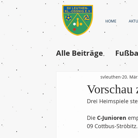
HOME
AKTU
Alle Beiträge
Fußba
Fussball-Frauen
svleuthen
20. Mär
Vorschau
Fussball - A-Junior
Drei Heimspiele st
Die 
C-Junioren
 emp
Fußball - D-Jugend
09 Cottbus-Ströbitz.