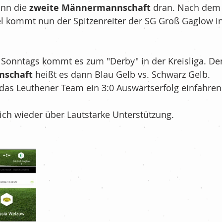
nn die 
zweite Männermannschaft
 dran. Nach dem
Fußball - G-Jugend/Bambinis
el kommt nun der Spitzenreiter der SG Groß Gaglow in
nis
Kurznachrichten
Sonntags kommt es zum "Derby" in der Kreisliga. Den
nschaft
 heißt es dann Blau Gelb vs. Schwarz Gelb.
das Leuthener Team ein 3:0 Auswärtserfolg einfahren
re Community
Ü35
ich wieder über Lautstarke Unterstützung.
haft
Volleyball
New´s