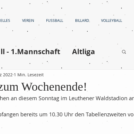
ELLES
VEREIN
FUSSBALL
BILLARD
VOLLEYBALL
ll - 1.Mannschaft
Altliga
Volleyball
z 2022
1 Min. Lesezeit
 zum Wochenende!
en
Fußball - C-Jugend
ehen an diesem Sonntag im Leuthener Waldstadion an
fangen bereits um 10.30 Uhr den Tabellenzweiten vo
Fußball - E-Jugend