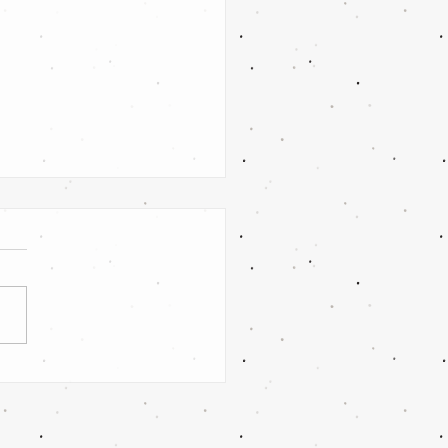
euthen/Klein Oßnig vs. SV
tz Forst II