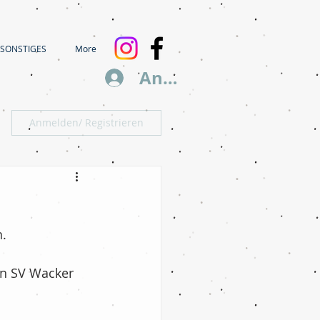
SONSTIGES
More
Anmelden
Anmelden/ Registrieren
.
n SV Wacker 