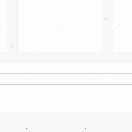
SpG VfB Cottbus 97 II /
SV L
Kolkwitzer SV II vs SV
Lausi
Leuthen/klein Oßnig 0:4 Sieg!