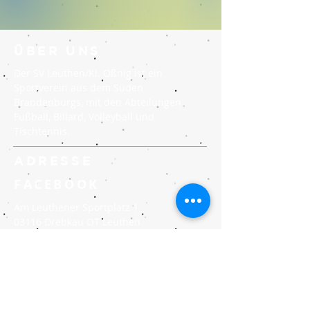
ÜBER UNS
Der SV Leuthen/Kl. Oßnig ist ein
Sportverein aus dem Süden
Brandenburgs, mit den Abteilungen
Fußball, Billard, Volleyball und
Tischtennis.
ADRESSE
FACEBOOK
Am Leuthener Sportplatz 1
03116 Drebkau OT Leuthen
sv.leuthen@yahoo.com