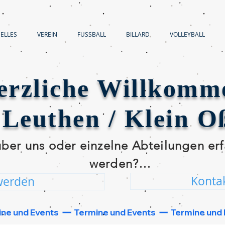
ELLES
VEREIN
FUSSBALL
BILLARD
VOLLEYBALL
erzliche Willkomm
Leuthen / Klein Oß
er uns oder einzelne Abteilungen erf
werden?

Konta
werden
 der beiden unten folgenden Button u
schnellstmöglich bei dir melden!