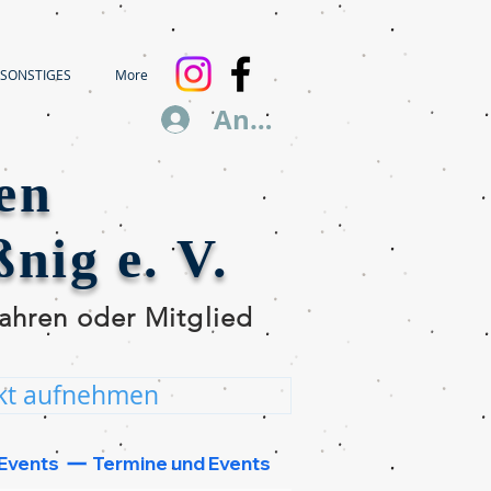
SONSTIGES
More
Anmelden
en
nig e. V.
ahren oder Mitglied 
kt aufnehmen
nd wir werden uns 