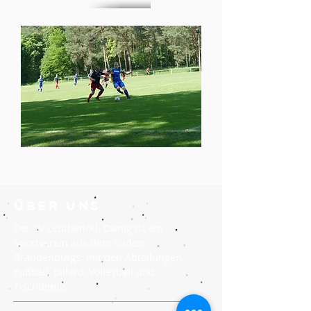
ÜBER UNS
Der SV Leuthen/Kl. Oßnig ist ein
Sportverein aus dem Süden
Brandenburgs, mit den Abteilungen
Fußball, Billard, Volleyball und
Tischtennis.