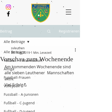
Beitrag
Registrieren
Alle Beiträge
svleuthen
Alle Beiträge
30. Aug. 2019
1 Min. Lesezeit
Vorschau zum Wochenende
Fußball - 1.Mannschaft
Am kommenden Wochenende sind 
Altliga
alle sieben Leuthener  Mannschaften 
Fussball-Frauen
aktiv. 
Viel Erfolg💪
Volleyball
Fussball - A-Junioren
Fußball - C-Jugend
Fußball - D-Jugend