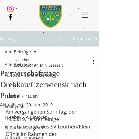
Beitrag
Registrieren
Alle Beiträge
svleuthen
Alle Beiträge
23. Mai 2019
1 Min. Lesezeit
Partnerschaftstage
Fußball - 1.Mannschaft
Drebkau/Czerwiensk nach
Altliga
Polen
Fussball-Frauen
Aktualisiert:
20. Juni 2019
Volleyball
Am vergangenen Sonntag, den 
Fussball - A-Junioren
19.05.19, reisten einige 
Sportsfreunde des SV Leuthen/Klein 
Fußball - C-Jugend
Oßnig im Rahmen der 
Fußball - D-Jugend