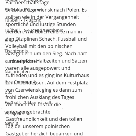
Partnerschaftstage 
Drebkau/Czerwiensk nach Polen. Es 
Fußball - E-Jugend
sollten wie in der Vergangenheit 
Fußball - F-Jugend
sportliche und lustige Stunden 
Fußball - G-Jugend/Bambinis
werden. Wie üblich eiferte man in 
den Diziplinen Schach, Fussball und 
Billard
Volleyball mit den polnischen 
Tischtennis
Gastgebern um den Sieg. Nach hart 
umkämpften Halbzeiten und Sätzen 
Kurznachrichten
waren alle ausgepowert und 
Nachrichten
zufrieden und es ging ins Kulturhaus 
Ihre Community
zum Abendessen. Auf dem Festplatz 
von Czerwiensk ging es dann zum 
Ü35
fröhlichen Ausklang des Tages.
Fußball - 2.Mannschaft
Wir möchten uns für die 
entgegengebrachte 
Volleyball
Gastfreundlichkeit und den tollen 
New´s
Tag bei unserem polnischen 
Gastgeber herzlich bedanken und 