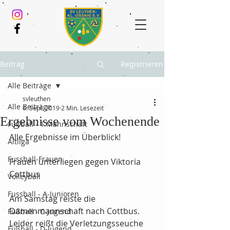
Beitrag
Registrieren
Alle Beiträge
svleuthen
Alle Beiträge
6. Sept. 2019
2 Min. Lesezeit
Ergebnisse vom Wochenende
Fußball - 1.Mannschaft
Alle Ergebnisse im Überblick! 
Altliga
Fussball-Frauen
Frauen unterliegen gegen Viktoria 
Cottbus
Volleyball
Fussball - A-Junioren
Am Samstag reiste die 
Damenmannschaft nach Cottbus. 
Fußball - C-Jugend
Leider reißt die Verletzungsseuche 
Fußball - D-Jugend