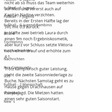
nicht ab so muss das Team weiterhin 
Fußball - E-Jugend
auf Melli und vorerst auch auf 
Kapitän Nadine verzichten.
Fußball - F-Jugend
Bereits in der Ersten Hälfte lag der 
Fußball - G-Jugend/Bambinis
SVL mit 0:3 zurück.
In Hälfte zwei betrieb Laura durch 
Billard
einen 9m noch Ergebniskosmetik, 
Tischtennis
aber kurz vor Schluss setzte Viktoria 
Kurznachrichten
noch einen drauf und erhöhte zum 
4:1.
Nachrichten
Ihre Community
Trotz kämpferisch guter Leistung, 
steht die zweite Saisonniederlage zu 
Ü35
Buche. Nächsten Samstag geht es zu 
Fußball - 2.Mannschaft
Hause gegen Drachhausen auf 
Punktejagd. Die Mietzen hatten 
Volleyball
einen sehr guten Saisonstart.
New´s