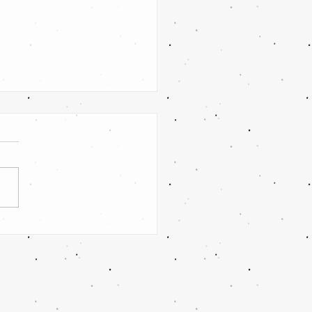
euthen/Klein Oßnig vs. SV
tz Forst II