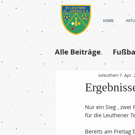
HOME
AKTU
Alle Beiträge
Fußba
Fussball-Frauen
svleuthen
7. Apr.
Ergebnis
Fussball - A-Junior
Nur ein Sieg , zwe
für die Leuthener 
Fußball - D-Jugend
Bereits am Freitag