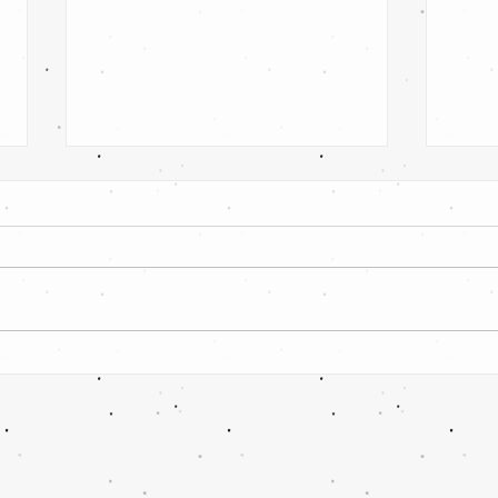
SpG VfB Cottbus 97 II /
SV L
Kolkwitzer SV II vs SV
Lausi
Leuthen/klein Oßnig 0:4 Sieg!