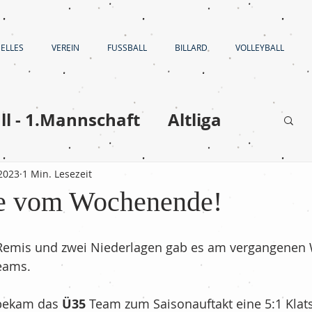
ELLES
VEREIN
FUSSBALL
BILLARD
VOLLEYBALL
ll - 1.Mannschaft
Altliga
Volleyball
 2023
1 Min. Lesezeit
se vom Wochenende!
en
Fußball - C-Jugend
i Remis und zwei Niederlagen gab es am vergangene
Teams.
Fußball - E-Jugend
 bekam das 
Ü35
 Team zum Saisonauftakt eine 5:1 Klats