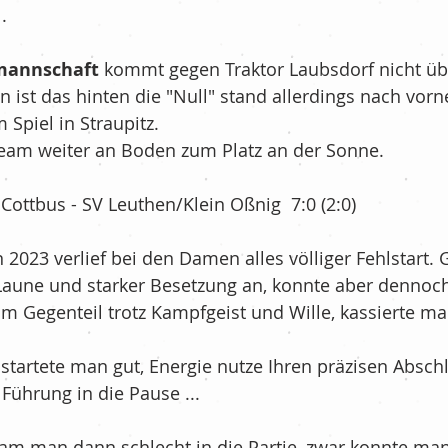
. 
Fußball - G-Jugend/Bambinis
mannschaft
 kommt gegen Traktor Laubsdorf nicht übe
n ist das hinten die "Null" stand allerdings nach vorne
nis
Kurznachrichten
 Spiel in Straupitz.
Team weiter an Boden zum Platz an der Sonne.
re Community
Ü35
 Cottbus - SV Leuthen/Klein Oßnig  7:0 (2:0)
n 2023 verlief bei den Damen alles völliger Fehlstart.
haft
Volleyball
New´s
Laune und starker Besetzung an, konnte aber dennoch
 Im Gegenteil trotz Kampfgeist und Wille, kassierte ma
e startete man gut, Energie nutze Ihren präzisen Absch
 Führung in die Pause ...
kam man dann schlecht in die Partie, zwar konnte man