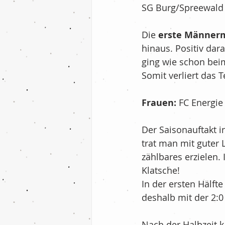
SG Burg/Spreewald 
Fußball - F-Jugend
Die 
erste Männer
hinaus. Positiv dara
Billard
Tischten
ging wie schon beim
Somit verliert das 
Nachrichten
Ih
Frauen:
 FC Energie
Der Saisonauftakt i
Fußball - 2.Mannsc
trat man mit guter 
zählbares erzielen.
Klatsche!
In der ersten Hälft
deshalb mit der 2:0
Nach der Halbzeit 