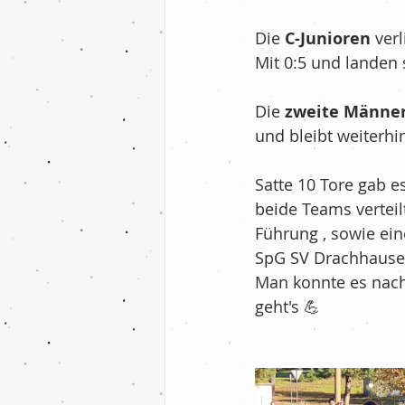
Fußball - F-Jugend
Die 
C-Junioren
 ver
Mit 0:5 und landen 
Billard
Tischten
Die 
zweite Männe
und bleibt weiterhi
Nachrichten
Ih
Satte 10 Tore gab e
beide Teams verteil
Führung , sowie ein
Fußball - 2.Mannsc
SpG SV Drachhausen
Man konnte es nach 
geht's 💪