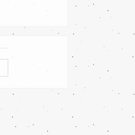
euthen/Klein Oßnig vs. SV
tz Forst II