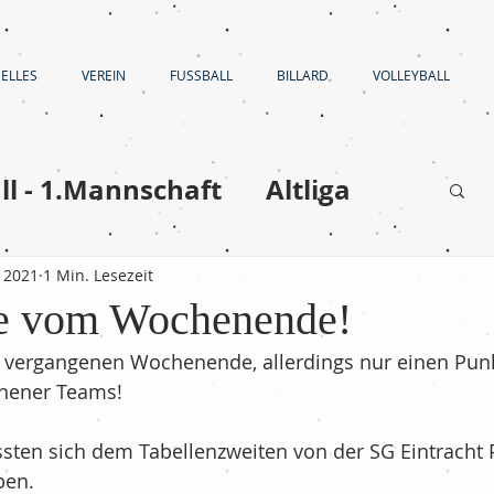
ELLES
VEREIN
FUSSBALL
BILLARD
VOLLEYBALL
ll - 1.Mannschaft
Altliga
Volleyball
. 2021
1 Min. Lesezeit
se vom Wochenende!
en
Fußball - C-Jugend
m vergangenen Wochenende, allerdings nur einen Punk
thener Teams!
Fußball - E-Jugend
sten sich dem Tabellenzweiten von der SG Eintracht Pe
ben.