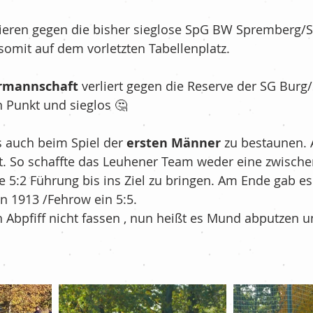
Fußball - G-Jugend/Bambinis
lieren gegen die bisher sieglose SpG BW Spremberg/S
somit auf dem vorletzten Tabellenplatz.
nis
Kurznachrichten
rmannschaft
 verliert gegen die Reserve der SG Burg
n Punkt und sieglos 🤔
re Community
Ü35
s auch beim Spiel der 
ersten Männer
 zu bestaunen. 
t. So schaffte das Leuhener Team weder eine zwischen
e 5:2 Führung bis ins Ziel zu bringen. Am Ende gab es
haft
Volleyball
New´s
 1913 /Fehrow ein 5:5. 
Abpfiff nicht fassen , nun heißt es Mund abputzen u