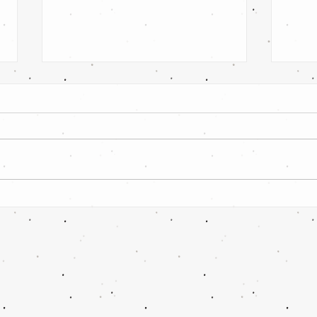
SpG VfB Cottbus 97 II /
SV L
Kolkwitzer SV II vs SV
Lausi
Leuthen/klein Oßnig 0:4 Sieg!