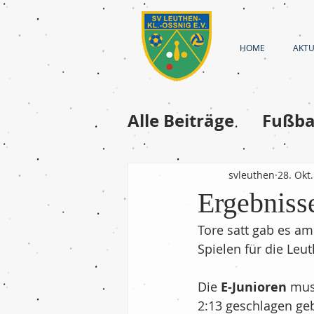
HOME
AKTU
Alle Beiträge
Fußba
Fussball-Frauen
svleuthen
28. Okt
Ergebnis
Fussball - A-Junior
Tore satt gab es a
Spielen für die Leu
Fußball - D-Jugend
Die 
E-Junioren
 mus
2:13 geschlagen ge