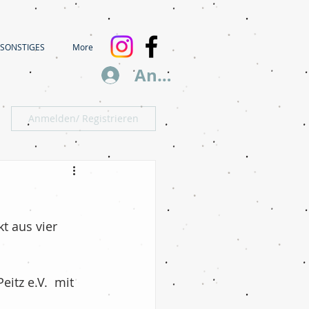
SONSTIGES
More
Anmelden
Anmelden/ Registrieren
t aus vier 
itz e.V.  mit 