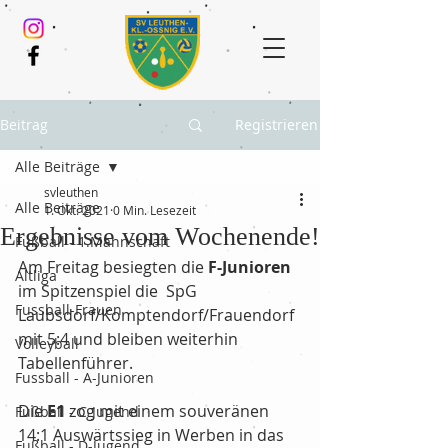
Beitrag
Registrieren
Alle Beiträge
svleuthen
Alle Beiträge
1. Okt. 2021
0 Min. Lesezeit
Ergebnisse vom Wochenende!
Fußball - 1.Mannschaft
Am Freitag besiegten die 
F-Junioren
Altliga
im Spitzenspiel die  SpG 
Fussball-Frauen
Laubsdorf/Komptendorf/Frauendorf 
mit 5:4 und bleiben weiterhin 
Volleyball
Tabellenführer.
Fussball - A-Junioren
Die 
E1
 zog mit einem souveränen 
Fußball - C-Jugend
14:1 Auswärtssieg in Werben in das 
Fußball - D-Jugend