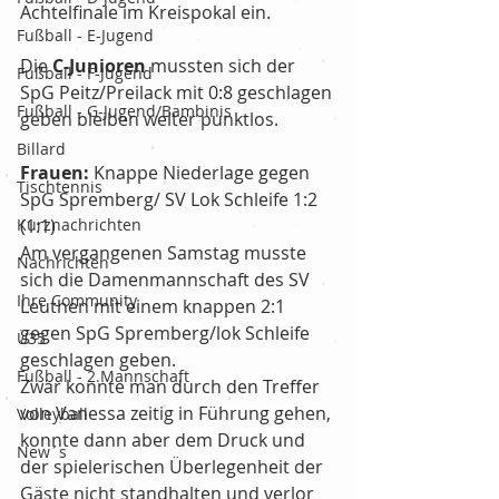
Achtelfinale im Kreispokal ein.
Fußball - E-Jugend
Die 
C-Junioren
 mussten sich der 
Fußball - F-Jugend
SpG Peitz/Preilack mit 0:8 geschlagen 
Fußball - G-Jugend/Bambinis
geben bleiben weiter punktlos.
Billard
Frauen: 
Knappe Niederlage gegen 
Tischtennis
SpG Spremberg/ SV Lok Schleife 1:2 
Kurznachrichten
(1:1)
Am vergangenen Samstag musste 
Nachrichten
sich die Damenmannschaft des SV 
Ihre Community
Leuthen mit einem knappen 2:1 
gegen SpG Spremberg/lok Schleife 
Ü35
geschlagen geben.
Fußball - 2.Mannschaft
Zwar konnte man durch den Treffer 
von Vanessa zeitig in Führung gehen, 
Volleyball
konnte dann aber dem Druck und 
New´s
der spielerischen Überlegenheit der 
Gäste nicht standhalten und verlor 