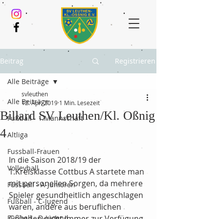
Beitrag
Registrieren
Alle Beiträge
svleuthen
Alle Beiträge
12. Apr. 2019
1 Min. Lesezeit
Billard SV Leuthen/Kl. Oßnig
Fußball - 1.Mannschaft
4
Altliga
Fussball-Frauen
In die Saison 2018/19 der 
Volleyball
1.Kreisklasse Cottbus A startete man 
mit personellen Sorgen, da mehrere 
Fussball - A-Junioren
Spieler gesundheitlich angeschlagen 
Fußball - C-Jugend
waren, andere aus beruflichen 
Fußball - D-Jugend
Gründen nicht immer zur Verfügung 