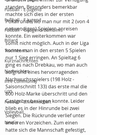
standen. Besonders bemerkbar 
Fußball - E-Jugend
machte sich dies in der ersten 
Fußball - F-Jugend
Pokalrunde, wo man nur mit 2 (von 4 
notwendigen) Spielern anreisen 
Fußball - G-Jugend/Bambinis
konnte. Ein weiterkommen war 
Billard
somit nicht möglich. Auch in der Liga 
konnte man in den ersten 5 Spielen 
Tischtennis
nur 1 Sieg erringen. An Spieltag 6 
Kurznachrichten
ging es nach Drebkau, wo man auch 
Nachrichten
aufgrund eines hervorragenden 
Nachwuchsspielers (198 Holz - 
Ihre Community
Saisonschnitt 133) das erste mal die 
Ü35
800 Holz-Marke überschritt und den 
Gastgeber besiegen konnte. Leider 
Fußball - 2.Mannschaft
blieb es in der Hinrunde bei zwei 
Volleyball
Siegen. Die Rückrunde verlief unter 
New´s
anderen Vorzeichen. Zum einen 
hatte sich die Mannschaft gefestigt, 