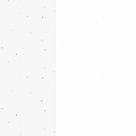
Fußball - F-Jugend
Billard
Tischten
Nachrichten
Ih
Fußball - 2.Mannsc