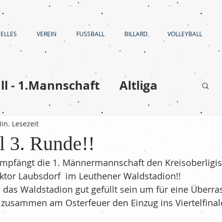
ELLES
VEREIN
FUSSBALL
BILLARD
VOLLEYBALL
ll - 1.Mannschaft
Altliga
Volleyball
in. Lesezeit
l 3. Runde!!
en
Fußball - C-Jugend
pfängt die 1. Männermannschaft den Kreisoberligis
aktor Laubsdorf  im Leuthener Waldstadion!!
 das Waldstadion gut gefüllt sein um für eine Überra
Fußball - E-Jugend
zusammen am Osterfeuer den Einzug ins Viertelfinal