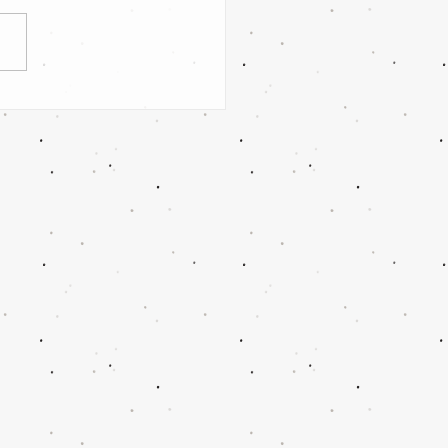
fB Cottbus 97 II /
witzer SV II vs SV
en/klein Oßnig 0:4 Sieg!