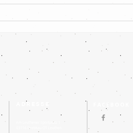
Letztes Heimspiel und
SpG V
Saisonabschluss 2025/26
Kolk
Leuth
ADRESSE
FACEBOOK
Am Leuthener Sportplatz 1
03116 Drebkau OT Leuthen