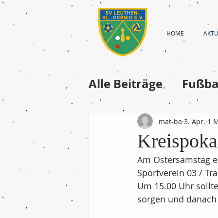
HOME
AKTU
Alle Beiträge
Fußba
Fussball-Frauen
mat-ba
3. Apr.
1 M
Kreispoka
Fussball - A-Junior
Am Ostersamstag em
Sportverein 03 / Tr
Um 15.00 Uhr sollte
Fußball - D-Jugend
sorgen und danach 