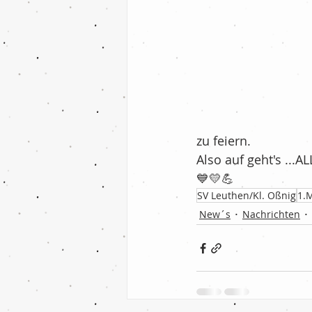
zu feiern.
Also auf geht's ...A
💙💛💪
SV Leuthen/Kl. Oßnig
1.
New´s
Nachrichten