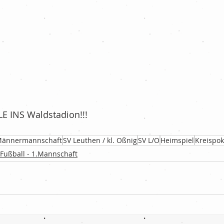
LLE INS Waldstadion!!!
Männermannschaft
SV Leuthen / kl. Oßnig
SV L/O
Heimspiel
Kreispok
Fußball - 1.Mannschaft