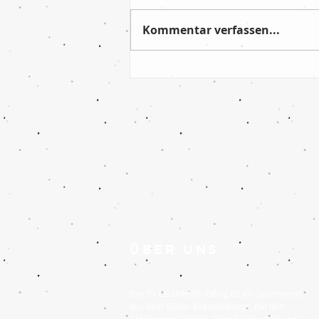
Kommentar verfassen...
Absolut verdienter Sieg im
letzten Saisonspiel!
ÜBER UNS
Der SV Leuthen/Kl. Oßnig ist ein Sportverein
aus dem Süden Brandenburgs, mit den
Abteilungen Fußball, Billard, Volleyball und