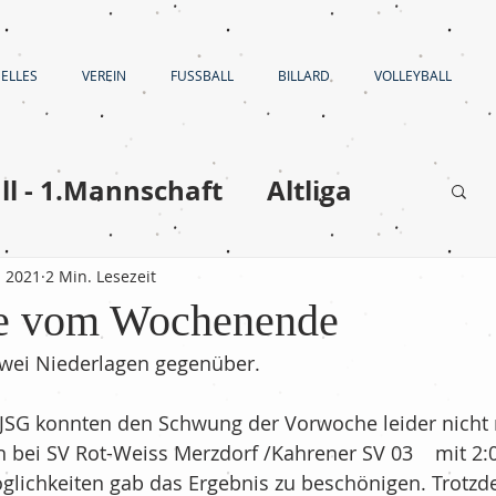
ELLES
VEREIN
FUSSBALL
BILLARD
VOLLEYBALL
ll - 1.Mannschaft
Altliga
Volleyball
. 2021
2 Min. Lesezeit
se vom Wochenende
en
Fußball - C-Jugend
zwei Niederlagen gegenüber.
 JSG konnten den Schwung der Vorwoche leider nicht
Fußball - E-Jugend
bei SV Rot-Weiss Merzdorf /Kahrener SV 03    mit 2:
glichkeiten gab das Ergebnis zu beschönigen. Trotzd