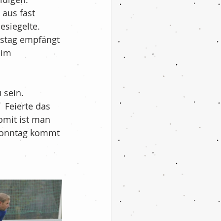
aus fast 
siegelte. 
stag empfängt 
 im 
 sein.
 Feierte das 
omit ist man 
Sonntag kommt 