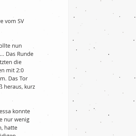
ve vom SV 
llte nun 
t... Das Runde 
zten die 
n mit 2:0 
m. Das Tor 
ß heraus, kurz 
nessa konnte 
e nur wenig 
, hatte 
idigen.