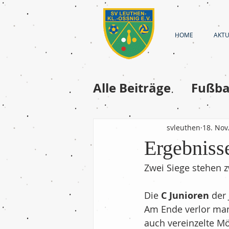
HOME
AKTU
Alle Beiträge
Fußba
Fussball-Frauen
svleuthen
18. Nov
Ergebnis
Fussball - A-Junior
Zwei Siege stehen 
Die 
C Junioren
 der
Fußball - D-Jugend
Am Ende verlor man 
auch vereinzelte Mö