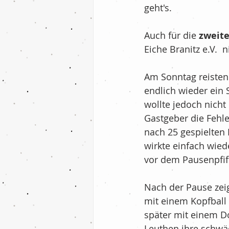
geht's.
Fußball - F-Jugend
Auch für die 
zweit
Eiche Branitz e.V.  
Billard
Tischten
Am Sonntag reisten
endlich wieder ein S
Nachrichten
Ih
wollte jedoch nicht
Gastgeber die Fehle
nach 25 gespielten
Fußball - 2.Mannsc
wirkte einfach wiede
vor dem Pausenpfiff
Nach der Pause zeig
mit einem Kopfball 
später mit einem Do
Leuthen ihre schwä