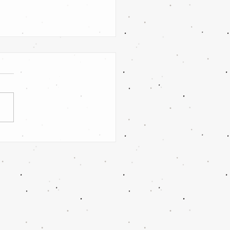
euthen/Klein Oßnig vs. SV
tz Forst II