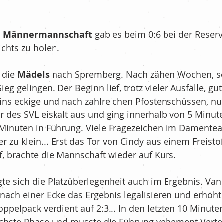
Fußball - G-Jugend/Bambinis
e Männermannschaft
 gab es beim 0:6 bei der Reser
nichts zu holen.
nis
Kurznachrichten
 die 
Mädels
 nach Spremberg. Nach zähen Wochen, so
ieg gelingen. Der Beginn lief, trotz vieler Ausfälle, gu
re Community
Ü35
 ins eckige und nach zahlreichen Pfostenschüssen, nut
r des SVL eiskalt aus und ging innerhalb von 5 Minute
 Minuten in Führung. Viele Fragezeichen im Damentea
haft
Volleyball
New´s
r zu klein... Erst das Tor von Cindy aus einem Freisto
, brachte die Mannschaft wieder auf Kurs.
te sich die Platzüberlegenheit auch im Ergebnis. Va
nach einer Ecke das Ergebnis legalisieren und erhöht
ppelpack verdient auf 2:3... In den letzten 10 Minuten
chste Phase und musste die Führung vehement Verte