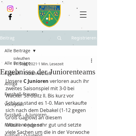
Beitrag
Registrieren
Alle Beiträge
svleuthen
Alle Beiträge
11. Sept. 2021
1 Min. Lesezeit
Ergebnisse der Juniorenteams
Fußball - 1.Mannschaft
Unsere 
C Junioren
 verloren auch ihr 
Altliga
zweites Saisonspiel mit 3-0 bei 
Fussball-Frauen
Wacker Ströbitz II. Bis kurz vor 
Schluss stand es 1-0. Man verkaufte 
Volleyball
sich nach dem Debakel (1-12 gegen 
Fussball - A-Junioren
Groß Gaglow) an diesem 
Wochenende sehr gut und setzte 
Fußball - C-Jugend
viele Sachen um die in der Vorwoche 
Fußball - D-Jugend