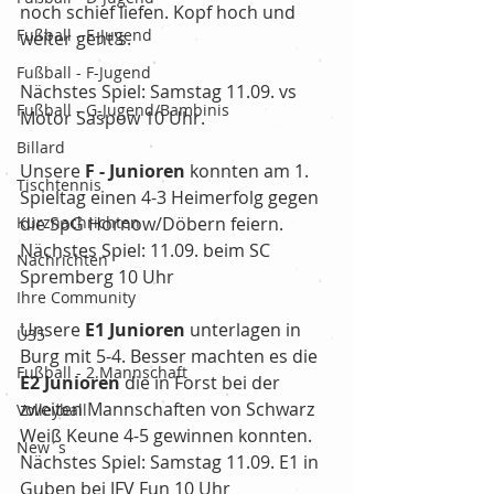
noch schief liefen. Kopf hoch und 
Fußball - E-Jugend
weiter geht's.
Fußball - F-Jugend
Nächstes Spiel: Samstag 11.09. vs 
Fußball - G-Jugend/Bambinis
Motor Saspow 10 Uhr.
Billard
Unsere
 F - Junioren
 konnten am 1. 
Tischtennis
Spieltag einen 4-3 Heimerfolg gegen 
Kurznachrichten
die SpG Hornow/Döbern feiern. 
Nächstes Spiel: 11.09. beim SC 
Nachrichten
Spremberg 10 Uhr
Ihre Community
Unsere 
E1 Junioren
 unterlagen in 
Ü35
Burg mit 5-4. Besser machten es die 
Fußball - 2.Mannschaft
E2 Junioren
 die in Forst bei der 
zweiten Mannschaften von Schwarz 
Volleyball
Weiß Keune 4-5 gewinnen konnten.
New´s
Nächstes Spiel: Samstag 11.09. E1 in 
Guben bei JFV Fun 10 Uhr