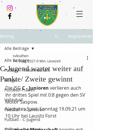
Beitrag
Registrieren
Alle Beiträge
svleuthen
Alle Beiträge
14. Sept. 2021
0 Min. Lesezeit
C-Jugend wartet weiter auf
Fußball - 1.Mannschaft
Punkte/ Zweite gewinnt
Altliga
Die JSG
 C - Junioren
 verlieren auch 
Fussball-Frauen
ihr drittes Spiel mit 0:8 gegen den SV 
Volleyball
Motor Saspow.
Nächstes Spiel: Sonntag 19.09.21 um 
Fussball - A-Junioren
10 Uhr bei Lausitz Forst
Fußball - C-Jugend
Fußball - D-Jugend
Die 
zweite Mannschaft
 konnte mit 