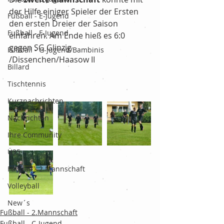
der Hilfe einiger Spieler der Ersten 
Fußball - E-Jugend
den ersten Dreier der Saison 
Fußball - F-Jugend
einfahren. Am Ende hieß es 6:0 
gegen SG Glinzig 
Fußball - G-Jugend/Bambinis
/Dissenchen/Haasow II
Billard
Tischtennis
Kurznachrichten
Nachrichten
Ihre Community
Ü35
Fußball - 2.Mannschaft
Volleyball
New´s
Fußball - 2.Mannschaft
Fußball - C-Jugend