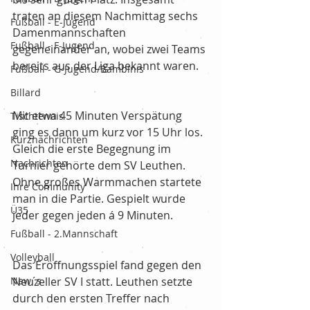
traten an diesem Nachmittag sechs 
Fußball - E-Jugend
Damenmannschaften 
Fußball - F-Jugend
gegeneinander an, wobei zwei Teams 
bereits aus der Liga bekannt waren.
Fußball - G-Jugend/Bambinis
Billard
Mit etwa 45 Minuten Verspätung 
Tischtennis
ging es dann um kurz vor 15 Uhr los. 
Kurznachrichten
Gleich die erste Begegnung im 
Nachrichten
Turnier gehörte dem SV Leuthen. 
Ohne großes Warmmachen startete 
Ihre Community
man in die Partie. Gespielt wurde 
Ü35
jeder gegen jeden á 9 Minuten.
Fußball - 2.Mannschaft
Volleyball
Das Eröffnungsspiel fand gegen den 
New´s
Neuzeller SV I statt. Leuthen setzte 
durch den ersten Treffer nach 