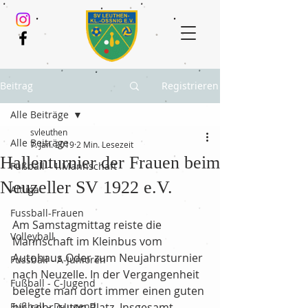
Beitrag
Registrieren
Alle Beiträge
svleuthen
Alle Beiträge
7. Jan. 2019
2 Min. Lesezeit
Hallenturnier der Frauen beim
Fußball - 1.Mannschaft
Neuzeller SV 1922 e.V.
Altliga
Fussball-Frauen
Am Samstagmittag reiste die 
Volleyball
Mannschaft im Kleinbus vom 
Autohaus Oder zum Neujahrsturnier 
Fussball - A-Junioren
nach Neuzelle. In der Vergangenheit 
Fußball - C-Jugend
belegte man dort immer einen guten 
Fußball - D-Jugend
bis sehr guten Platz. Insgesamt 