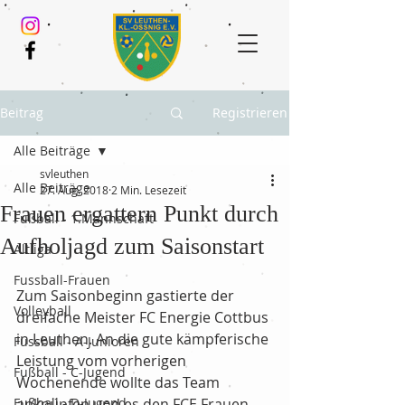
Beitrag
Registrieren
Alle Beiträge
svleuthen
Alle Beiträge
27. Aug. 2018
2 Min. Lesezeit
Frauen ergattern Punkt durch
Fußball - 1.Mannschaft
Aufholjagd zum Saisonstart
Altliga
Fussball-Frauen
Zum Saisonbeginn gastierte der 
Volleyball
dreifache Meister FC Energie Cottbus 
in Leuthen. An die gute kämpferische 
Fussball - A-Junioren
Leistung vom vorherigen 
Fußball - C-Jugend
Wochenende wollte das Team 
Fußball - D-Jugend
anknüpfen und es den FCE Frauen 