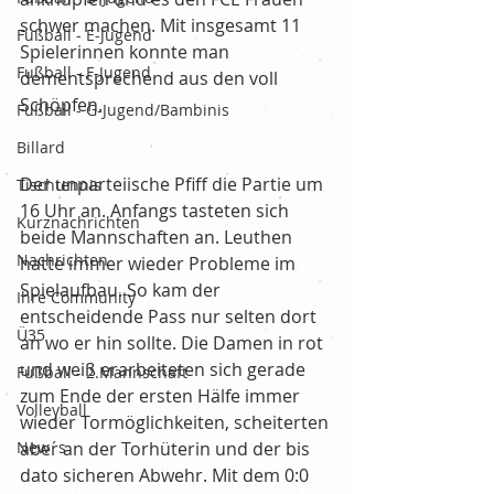
schwer machen. Mit insgesamt 11 
Fußball - E-Jugend
Spielerinnen konnte man 
Fußball - F-Jugend
dementsprechend aus den voll 
Schöpfen.
Fußball - G-Jugend/Bambinis
Billard
Der unparteiische Pfiff die Partie um 
Tischtennis
16 Uhr an. Anfangs tasteten sich 
Kurznachrichten
beide Mannschaften an. Leuthen 
Nachrichten
hatte immer wieder Probleme im 
Spielaufbau. So kam der 
Ihre Community
entscheidende Pass nur selten dort 
Ü35
an wo er hin sollte. Die Damen in rot 
und weiß erarbeiteten sich gerade 
Fußball - 2.Mannschaft
zum Ende der ersten Hälfe immer 
Volleyball
wieder Tormöglichkeiten, scheiterten 
New´s
aber an der Torhüterin und der bis 
dato sicheren Abwehr. Mit dem 0:0 