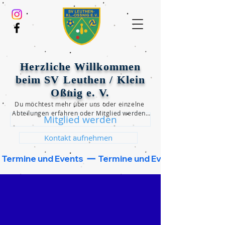
Herzliche Willkommen
beim SV Leuthen / Klein
Oßnig e. V.
Du möchtest mehr über uns oder einzelne 
Abteilungen erfahren oder Mitglied werden?

Mitglied werden
Dann klicke einen der beiden unten 
folgenden Button und wir werden uns 
Kontakt aufnehmen
schnellstmöglich bei dir melden!
 Termine und Events  