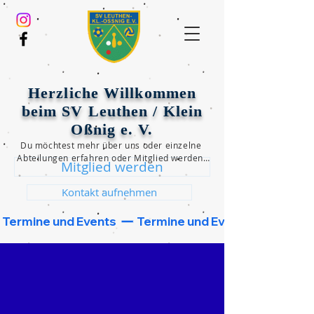
Herzliche Willkommen
beim SV Leuthen / Klein
Oßnig e. V.
Du möchtest mehr über uns oder einzelne 
Abteilungen erfahren oder Mitglied werden?

Mitglied werden
Dann klicke einen der beiden unten 
folgenden Button und wir werden uns 
Kontakt aufnehmen
schnellstmöglich bei dir melden!
 Termine und Events  