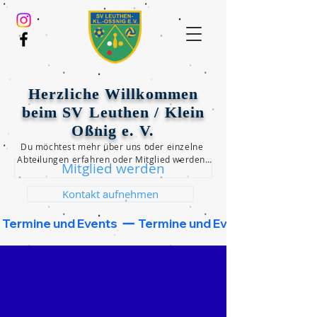
Herzliche Willkommen
beim SV Leuthen / Klein
Oßnig e. V.
Du möchtest mehr über uns oder einzelne 
Abteilungen erfahren oder Mitglied werden?

Mitglied werden
Dann klicke einen der beiden unten 
folgenden Button und wir werden uns 
Kontakt aufnehmen
schnellstmöglich bei dir melden!
 Termine und Events  