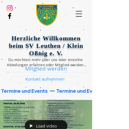
Herzliche Willkommen
beim SV Leuthen / Klein
Oßnig e. V.
Du möchtest mehr über uns oder einzelne 
Abteilungen erfahren oder Mitglied werden?

Mitglied werden
Dann klicke einen der beiden unten 
folgenden Button und wir werden uns 
Kontakt aufnehmen
schnellstmöglich bei dir melden!
 Termine und Events  
Load video