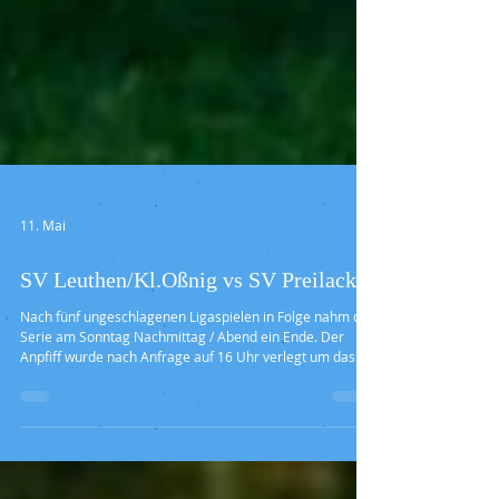
11. Mai
SV Leuthen/Kl.Oßnig vs SV Preilack
Nach fünf ungeschlagenen Ligaspielen in Folge nahm die
Serie am Sonntag Nachmittag / Abend ein Ende. Der
Anpfiff wurde nach Anfrage auf 16 Uhr verlegt um das
Spiel des FC Energie zu verfolgen. Leicht im Personal
geschwächt ging unsere Manschaft dennoch mit 16