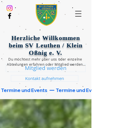
Herzliche Willkommen
beim SV Leuthen / Klein
Oßnig e. V.
Du möchtest mehr über uns oder einzelne 
Abteilungen erfahren oder Mitglied werden?

Mitglied werden
Dann klicke einen der beiden unten 
folgenden Button und wir werden uns 
Kontakt aufnehmen
schnellstmöglich bei dir melden!
 Termine und Events  