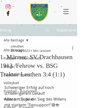
Beitrag
Registrieren
Alle Beiträge
svleuthen
Alle Beiträge
23. März 2023
1 Min. Lesezeit
1. Männer: SV Drachhausen
Fußball - 1.Mannschaft
1913 /Fehrow vs. BSG
Altliga
Traktor Leuthen 3:4 (1:1)
Fussball-Frauen
Volleyball
Schwieriger Erfolg auf noch 
Fussball - A-Junioren
schwierigerem Geläuf!
Aber am Ende ein Sieg des Willens 
Fußball - C-Jugend
mit starkem "Fansupport"😅🍻
Fußball - D-Jugend