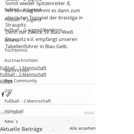
Somit wieder Spitzenreiter 💪
Fußball - E-Jugend
Am Sonntag kommt es dann zum 
absoluten Topspiel der Kreisliga in 
Fußball - F-Jugend
Straupitz.
Fußball - G-Jugend/Bambinis
Denn der Zweite SV Blau-Weiß 
Straupitz e.V. empfängt unseren 
Billard
Tabellenführer in Blau Gelb.
Tischtennis
Kurznachrichten
Fußball - 1.Mannschaft
Nachrichten
Fußball - 2.Mannschaft
Ihre Community
Altliga
Ü35
Fußball - 2.Mannschaft
Volleyball
New´s
Aktuelle Beiträge
Alle ansehen