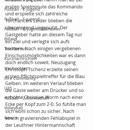
ersten Spielminute das Kommando 
Fußball - E-Jugend
und erspielte sich zahlreiche 
Fußball - F-Jugend
Torchancen. Leider blieben die 
überwiegend ungenutzt. Der 
Fußball - G-Jugend/Bambinis
Gastgeber hatte an diesem Tag nur 
Billard
ein Ziel und verlegte sich aufs 
kontern. Nach einigen vergebenen 
Tischtennis
Einschussmöglichkeiten war es dann 
Kurznachrichten
doch endlich soweit. Neuzugang 
Nachrichten
Christoph Tschenz erzielte seinen 
ersten Pflichtspieltreffer für die Blau 
Ihre Community
Gelben. Im weiteren Verlauf blieben 
Ü35
die Gäste weiter am Drücker und so 
erhöhte Christian Worm nach einer 
Fußball - 2.Mannschaft
Ecke per Kopf zum 2-0. So fühlte man 
Volleyball
sich wohl schon zu sicher. Nach 
New´s
einem gravierenden Fehlabspiel in 
der Leuthner Hintermannschaft 