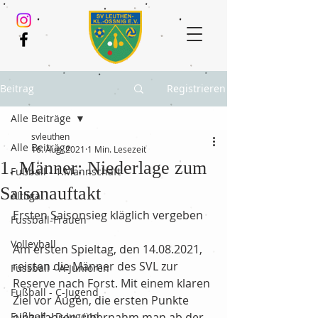
Beitrag
Registrieren
Alle Beiträge
svleuthen
Alle Beiträge
16. Aug. 2021
1 Min. Lesezeit
1. Männer: Niederlage zum
Fußball - 1.Mannschaft
Saisonauftakt
Altliga
Ersten Saisonsieg kläglich vergeben
Fussball-Frauen
Volleyball
Am ersten Spieltag, den 14.08.2021, 
reisten die Männer des SVL zur 
Fussball - A-Junioren
Reserve nach Forst. Mit einem klaren 
Fußball - C-Jugend
Ziel vor Augen, die ersten Punkte 
Fußball - D-Jugend
einzufahren, übernahm man ab der 