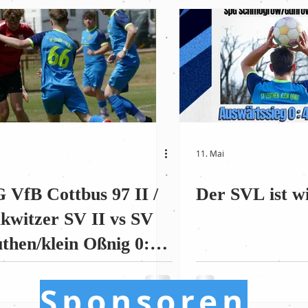
i
11. Mai
 VfB Cottbus 97 II /
Der SVL ist wi
kwitzer SV II vs SV
then/klein Oßnig 0:4
g!
Sponsoren