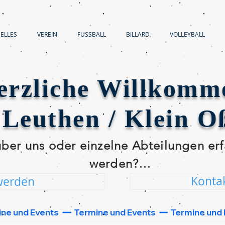
ELLES
VEREIN
FUSSBALL
BILLARD
VOLLEYBALL
erzliche Willkomm
Leuthen / Klein Oß
er uns oder einzelne Abteilungen erf
werden?

Konta
werden
 der beiden unten folgenden Button u
schnellstmöglich bei dir melden!