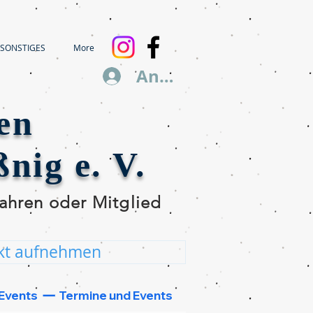
SONSTIGES
More
Anmelden
en
nig e. V.
ahren oder Mitglied 
kt aufnehmen
nd wir werden uns 