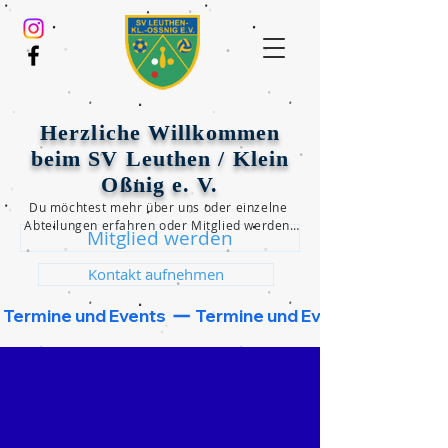
Herzliche Willkommen
beim SV Leuthen / Klein
Oßnig e. V.
Du möchtest mehr über uns oder einzelne 
Abteilungen erfahren oder Mitglied werden?

Mitglied werden
Dann klicke einen der beiden unten 
folgenden Button und wir werden uns 
Kontakt aufnehmen
schnellstmöglich bei dir melden!
 Termine und Events  